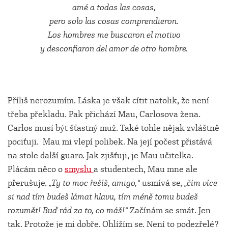
amé a todas las cosas,
pero solo las cosas comprendieron.
Los hombres me buscaron el motivo
y desconfiaron del amor de otro hombre.
Příliš nerozumím. Láska je však cítit natolik, že není
třeba překladu. Pak přichází Mau, Carlosova žena.
Carlos musí být šťastný muž. Také tohle nějak zvláštně
pociťuji. Mau mi vlepí polibek. Na její počest přistává
na stole další guaro. Jak zjišťuji, je Mau učitelka.
Plácám něco o
smyslu
a studentech, Mau mne ale
přerušuje.
„Ty to moc řešíš, amigo,“
usmívá se,
„čím více
si nad tím budeš lámat hlavu, tím méně tomu budeš
rozumět! Buď rád za to, co máš!“
Začínám se smát. Jen
tak. Protože je mi dobře. Ohlížím se. Není to podezřelé?