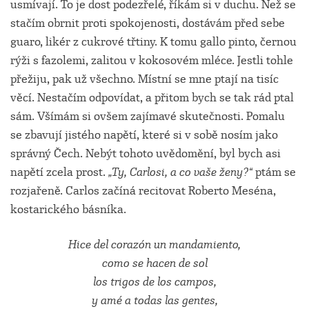
usmívají. To je dost podezřelé, říkám si v duchu. Než se
stačím obrnit proti spokojenosti, dostávám před sebe
guaro, likér z cukrové třtiny. K tomu gallo pinto, černou
rýži s fazolemi, zalitou v kokosovém mléce. Jestli tohle
přežiju, pak už všechno. Místní se mne ptají na tisíc
věcí. Nestačím odpovídat, a přitom bych se tak rád ptal
sám. Všímám si ovšem zajímavé skutečnosti. Pomalu
se zbavují jistého napětí, které si v sobě nosím jako
správný Čech. Nebýt tohoto uvědomění, byl bych asi
napětí zcela prost.
„Ty, Carlosi, a co vaše ženy?“
ptám se
rozjařeně. Carlos začíná recitovat Roberto Meséna,
kostarického básníka.
Hice del corazón un mandamiento,
como se hacen de sol
los trigos de los campos,
y amé a todas las gentes,