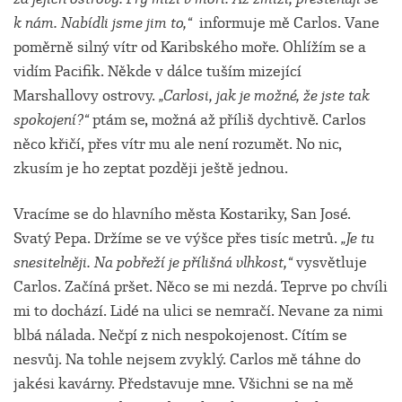
k nám. Nabídli jsme jim to,“
informuje mě Carlos. Vane
poměrně silný vítr od Karibského moře. Ohlížím se a
vidím Pacifik. Někde v dálce tuším mizející
Marshallovy ostrovy.
„Carlosi, jak je možné, že jste tak
spokojení?“
ptám se, možná až příliš dychtivě. Carlos
něco křičí, přes vítr mu ale není rozumět. No nic,
zkusím je ho zeptat později ještě jednou.
Vracíme se do hlavního města Kostariky, San José.
Svatý Pepa. Držíme se ve výšce přes tisíc metrů.
„Je tu
snesitelněji. Na pobřeží je přílišná vlhkost,“
vysvětluje
Carlos. Začíná pršet. Něco se mi nezdá. Teprve po chvíli
mi to dochází. Lidé na ulici se nemračí. Nevane za nimi
blbá nálada. Nečpí z nich nespokojenost. Cítím se
nesvůj. Na tohle nejsem zvyklý. Carlos mě táhne do
jakési kavárny. Představuje mne. Všichni se na mě