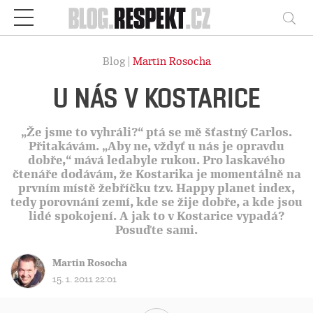
Respekt
Vy
Blog |
Martin Rosocha
U NÁS V KOSTARICE
„Že jsme to vyhráli?“ ptá se mě šťastný Carlos.
Přitakávám. „Aby ne, vždyť u nás je opravdu
dobře,“ mává ledabyle rukou. Pro laskavého
čtenáře dodávám, že Kostarika je momentálně na
prvním místě žebříčku tzv. Happy planet index,
tedy porovnání zemí, kde se žije dobře, a kde jsou
lidé spokojení. A jak to v Kostarice vypadá?
Posuďte sami.
Martin Rosocha
15. 1. 2011 22:01