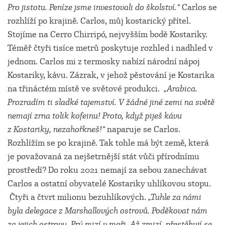
Pro jistotu. Peníze jsme investovali do školství.“
Carlos se
rozhlíží po krajině. Carlos, můj kostarický přítel.
Stojíme na Cerro Chirripó, nejvyšším bodě Kostariky.
Téměř čtyři tisíce metrů poskytuje rozhled i nadhled v
jednom. Carlos mi z termosky nabízí národní nápoj
Kostariky, kávu. Zázrak, v jehož pěstování je Kostarika
na třináctém místě ve světové produkci.
„Arabica.
Prozradím ti sladké tajemství. V žádné jiné zemi na světě
nemají zrna tolik kofeinu! Proto, když piješ kávu
z Kostariky, nezahořkneš!“
naparuje se Carlos.
Rozhlížím se po krajině. Tak tohle má být země, která
je považovaná za nejšetrnější stát vůči přírodnímu
prostředí? Do roku 2021 nemají za sebou zanechávat
Carlos a ostatní obyvatelé Kostariky uhlíkovou stopu.
Čtyři a čtvrt milionu bezuhlíkových.
„Tuhle za námi
byla delegace z Marshallových ostrovů. Poděkovat nám
za jejich ostrovy. Prý mizí v moři. Až zmizí, přestěhují se