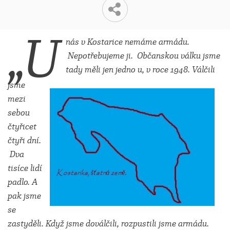
„U
nás v Kostarice
nemáme armádu.
Nepotřebujeme ji.
Občanskou válku jsme
tady měli jen jedno
u, v roce 1948. Válčili
jsme
mezi
sebou
čtyřicet
čtyři dní.
Dva
tisíce lidí
padlo. A
pak jsme
se
zastyděli. Když jsme doválčili, rozpustili jsme armádu.