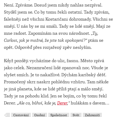
Není. Zpíváme. Dosud jsem nikdy nahlas nezpíval.
Styděl jsem se. Co by tomu řekli ostatní. Tady zpívám,
falešněji než všichni Kostaričani dohromady. Všichni se
smějí. U nás by se mi smáli. Tady se lidé smějí. Mají ze
mne radost. Zapomínám na svou národnost.
„Ty,
Carlosi, jak je možné, že jste tak spokojení?“
ptám se
opět. Odpověď přes rozjařený zpěv neslyším.
Když později vycházíme do ulic, žasnu. Město zpívá
jako celek. Nezamračení lidé opanovali noc. Všude je
slyšet smích. Je to nakažlivé. Dýchám karibský déšť.
Promočený skrz naskrz pohlédnu vzhůru. Tam někde
je jiná planeta, kde se lidé příliš ptají a málo smějí.
Tady je na pohodu klid. Jen se bojím, co by tomu řekl
Derer.
„Ale co, bůhví, kde je,
Derer
,“
hulákám s davem…
Cestování
Osobní
Společnost
Svět
Zahraničí