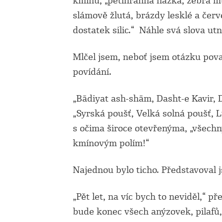
kmínu, „pětihranná nažka, žebra m
slámově žlutá, brázdy lesklé a čer
dostatek silic.“ Náhle svá slova utn
Mlčel jsem, neboť jsem otázku považ
povídání.
„Bādiyat ash-shām, Dasht-e Kavir, 
„Syrská poušť, Velká solná poušť, Lú
s očima široce otevřenýma, „všechny
kmínovým polím!“
Najednou bylo ticho. Představoval j
„Pět let, na víc bych to neviděl,“ p
bude konec všech anýzovek, pilafů,