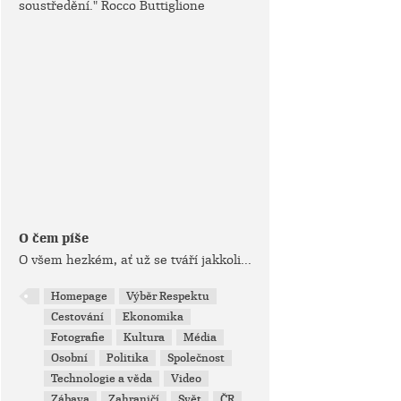
soustředění." Rocco Buttiglione
O čem píše
O všem hezkém, ať už se tváří jakkoli...
Homepage
Výběr Respektu
Cestování
Ekonomika
Fotografie
Kultura
Média
Osobní
Politika
Společnost
Technologie a věda
Video
Zábava
Zahraničí
Svět
ČR