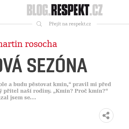
Respekt
Přejít na respekt.cz
Vyhledávání
artin rosocha
VÁ SEZÓNA
ole a budu pěstovat kmín,“ pravil mi před
tý přítel naší rodiny. „Kmín? Proč kmín?“
ázal jsem se…