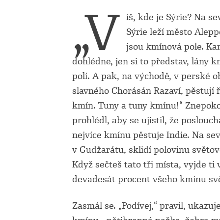
„V
íš, kde je Sýrie? Na s
Sýrie leží město Alepp
jsou kmínová pole. K
dohlédne, jen si to představ, lány 
polí. A pak, na východě, v perské o
slavného Chorásán Razaví, pěstují 
kmín. Tuny a tuny kmínu!“ Znepoko
prohlédl, aby se ujistil, že poslou
nejvíce kmínu pěstuje Indie. Na se
v Gudžarátu, sklidí polovinu světo
Když sečteš tato tři místa, vyjde ti 
devadesát procent všeho kmínu svě
Zasmál se. „Podívej,“ pravil, ukazu