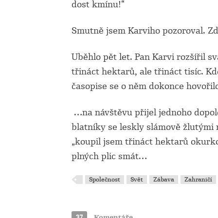
dost kmínu!“
Smutně jsem Karviho pozoroval. Zd
Uběhlo pět let. Pan Karvi rozšířil sv
třináct hektarů, ale třináct tisíc. 
časopise se o něm dokonce hovořil
…na návštěvu přijel jednoho dopo
blatníky se leskly slámově žlutými n
„koupil jsem třináct hektarů okurk
plných plic smát…
Společnost
Svět
Zábava
Zahraničí
37
Komentáře