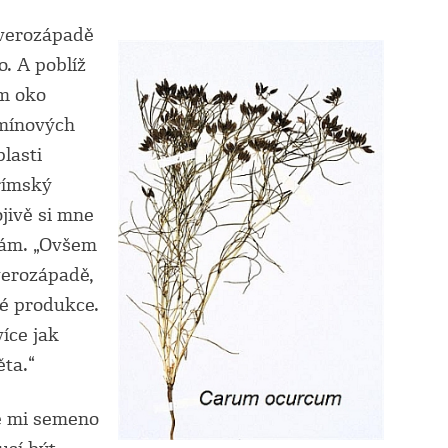
everozápadě
o. A poblíž
am oko
kmínových
blasti
římský
jivě si mne
chám. „Ovšem
verozápadě,
vé produkce.
více jak
ta.“
je mi semeno