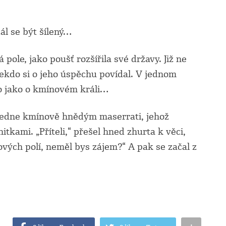
ál se být šílený…
á pole, jako poušť rozšířila své državy. Již ne
Kdekdo si o jeho úspěchu povídal. V jednom
o jako o kmínovém králi…
ledne kmínově hnědým maserrati, jehož
itkami. „Příteli,“ přešel hned zhurta k věci,
ových polí, neměl bys zájem?“ A pak se začal z