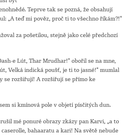
usí být
venohnědé. Teprve tak se pozná, že obsahují
ul: „A teď mi pověz, proč ti to všechno říkám?!“
oval za pošetilou, stejně jako celé předchozí
Dash-e Lút, Thar Mrudhar!“ obořil se na mne,
t, Velká indická poušť, je ti to jasné!“ mumlal
 se rozšiřují! A rozšiřují se přímo ke
sem si kmínová pole v objetí písčitých dun.
řerušil mé ponuré obrazy zkázy pan Karvi, „a to
 caserolle, bahaaratu a kari! Na světě nebude