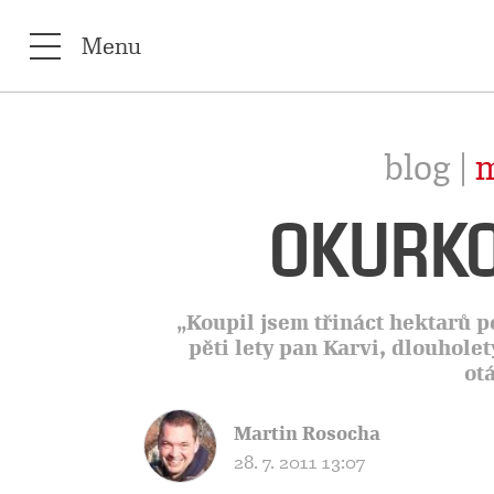
Menu
blog |
m
OKURKO
„Koupil jsem třináct hektarů p
pěti lety pan Karvi, dlouhole
ot
Martin Rosocha
28. 7. 2011 13:07