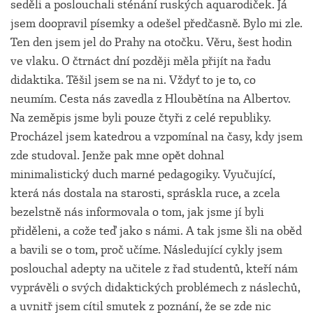
seděli a poslouchali sténání ruských aquarodiček. Já
jsem doopravil písemky a odešel předčasně. Bylo mi zle.
Ten den jsem jel do Prahy na otočku. Věru, šest hodin
ve vlaku. O čtrnáct dní později měla přijít na řadu
didaktika. Těšil jsem se na ni. Vždyť to je to, co
neumím. Cesta nás zavedla z Hloubětína na Albertov.
Na zeměpis jsme byli pouze čtyři z celé republiky.
Procházel jsem katedrou a vzpomínal na časy, kdy jsem
zde studoval. Jenže pak mne opět dohnal
minimalistický duch marné pedagogiky. Vyučující,
která nás dostala na starosti, spráskla ruce, a zcela
bezelstně nás informovala o tom, jak jsme jí byli
přiděleni, a cože teď jako s námi. A tak jsme šli na oběd
a bavili se o tom, proč učíme. Následující cykly jsem
poslouchal adepty na učitele z řad studentů, kteří nám
vyprávěli o svých didaktických problémech z náslechů,
a uvnitř jsem cítil smutek z poznání, že se zde nic