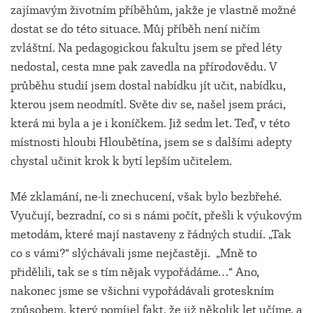
zajímavým životním příběhům, jakže je vlastně možné
dostat se do této situace. Můj příběh není ničím
zvláštní. Na pedagogickou fakultu jsem se před léty
nedostal, cesta mne pak zavedla na přírodovědu. V
průběhu studií jsem dostal nabídku jít učit, nabídku,
kterou jsem neodmítl. Světe div se, našel jsem práci,
která mi byla a je i koníčkem. Již sedm let. Teď, v této
místnosti hloubi Hloubětína, jsem se s dalšími adepty
chystal učinit krok k bytí lepším učitelem.
Mé zklamání, ne-li znechucení, však bylo bezbřehé.
Vyučují, bezradní, co si s námi počít, přešli k výukovým
metodám, které mají nastaveny z řádných studií. „Tak
co s vámi?“ slýchávali jsme nejčastěji. „Mně to
přidělili, tak se s tím nějak vypořádáme…“ Ano,
nakonec jsme se všichni vypořádávali groteskním
způsobem, který pomíjel fakt, že již několik let učíme, a