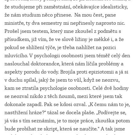
že studujeme při zaměstnání, očekávajíce idealisticky,
že nám studium něco přinese. Na mou čest, pane
ministře, ty dva semestry mi nepřinesly naprosto nic.
Prošel jsem testem, který mne zkoušel z podmětu s
přísudkem, již vím, že ve slově ližiny je měkké i, a že
pokud se shlížení týče, je třeba nahlížet na pozici
mluvícího. V psychologii osobnosti jsem téměř celý den
naslouchal doktorandce, která nám líčila problémy a
aspekty porodu do vody. Brojila proti epiziotomii a já si
v duchu spílal, jaký že jsem to vůl, když se neozvu,
kam se ztratila psychologie osobnosti. Celé dvě hodiny
se neozval nikdo z těch ňoumů, mezi které jsem tak
dokonale zapadl. Pak se kdosi ozval. „K čemu nám to je,
nastřižení hráze?“ tázal se docela plaše. „Podívejte se,
já vás s tím seznámím, je to moje práce, zkouška potom
bude probíhat ze skript, která se naučíte.“ A tak jsme