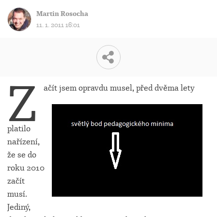
Martin Rosocha
11. 1. 2011 16:01
Z
ačít jsem opravdu musel, před dvěma lety
platilo
nařízení,
že se do
roku 2010
začít
musí.
Jediný,