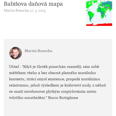
Babišova daňová mapa
Martin Rosocha, 17. 3. 2015
Martin Rosocha
Učitel - "Když je člověk ponechán osamělý, sám sobě
měřítkem všeho a bez obecně platného morálního
kontextu, ztrácí smysl existence, propadá morálnímu
relativismu, jehož výsledkem je království nudy, z něhož
se snaží osvobozovat plytkým rozptylováním místo
tvůrčího soustředění." Rocco Buttiglione