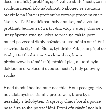
docela maličký problém, spočíval ve skutečnosti, že mi
studium neměl kdo nabídnout. Nakonec se studium
otevřelo na Ústavu profesního rozvoje pracovníků ve
školství. Další maličkostí byly dny, kdy měla výuka
probíhat. Jednou za čtrnáct dní, vždy v úterý. Ono se v
úterý špatně studuje, když se pracuje, takže jsem
musel po vedení školy požadovat uvolnění a smrštění
rozvrhu do čtyř dní. Šlo to, byť drhlo. Pak jsem přijel do
Prahy. Do Hloubětína. Se složenkou, která
představovala téměř můj měsíční plat, a která byla
dokladem o zaplacení dvou semestrů, tedy poloviny
studia.
Hned úvodní hodina mne nadchla. Houf pedagogicky
nevzdělaných se tísnil v prostorách, které by si
nezadaly s holobytem. Naprostý chaos bortila pouze
naše čirá touha po vzdělání. První oťukávání vedla k