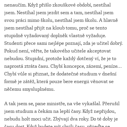
nenaučím. Když přišlo zkouškové období, nestíhal
jsem. Nestíhal jsem jezdit sem a tam, nestíhal jsem
svou práci mimo školu, nestíhal jsem školu. A hlavně
jsem nestíhal přijít na kloub tomu, proč se tento
stupidně vyžadovaný doplněk vlastně vyžaduje.
Studenti přece sami nejlépe poznají, zda je učitel dobrý.
Pokud není, věřte, že takového učitele akceptovat
nebudou. Stupidní, protože každý dotčený ví, že je to
naprostá ztráta času. Chybí koncepce, zázemí, peníze…
Chybí vůle si přiznat, že dodatečné studium v dnešní
formě je zátěž, která pouze bere energii věnovat se
něčemu smysluplnému.
A tak jsem se, pane ministře, na vše vykašlal. Přerušil
jsem studium a čekám na lepší časy. Když nepřijdou,
nebudu holt moci učit. Zbývají dva roky. Do té doby je
času dost. Když budete mít chvíli času, přijeďte se