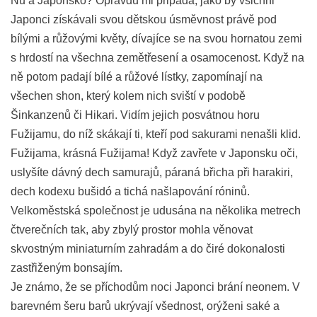
Nu a Japonsko? Opravdu mi připadá, jako by všichni
Japonci získávali svou dětskou úsměvnost právě pod
bílými a růžovými květy, dívajíce se na svou hornatou zemi
s hrdostí na všechna zemětřesení a osamocenost. Když na
ně potom padají bílé a růžové lístky, zapomínají na
všechen shon, který kolem nich sviští v podobě
Šinkanzenů či Hikari. Vidím jejich posvátnou horu
Fužijamu, do níž skákají ti, kteří pod sakurami nenašli klid.
Fužijama, krásná Fužijama!
Když zavřete v Japonsku oči,
uslyšíte dávný dech samurajů, páraná břicha při harakiri,
dech kodexu bušidó a tichá našlapování róninů.
Velkoměstská společnost je udusána na několika metrech
čtverečních tak, aby zbylý prostor mohla věnovat
skvostným miniaturním zahradám a do čiré dokonalosti
zastřiženým bonsajím.
Je známo, že se příchodům noci Japonci brání neonem. V
barevném šeru barů ukrývají všednost, orýženi saké a