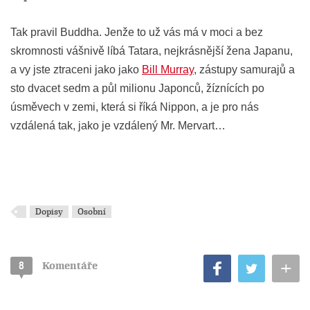
Tak pravil Buddha. Jenže to už vás má v moci a bez
skromnosti vášnivě líbá Tatara, nejkrásnější žena Japanu,
a vy jste ztraceni jako jako
Bill Murray
, zástupy samurajů a
sto dvacet sedm a půl milionu Japonců, žíznících po
úsměvech v zemi, která si říká Nippon, a je pro nás
vzdálená tak, jako je vzdálený Mr. Mervart…
Dopisy
Osobní
+
8
Komentáře