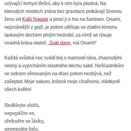
vzývající bohyni třešní, aby k nim byla plodná. Na
klenutých mostech zrána bez gravitace potkávají Snovou
ženu od
Kafú Nagaie
a prosí ji o hru na šamisen. Onami,
nejznámější z gejš, je potom utěšuje ve zlatém kimonu
laskavým dechem plným hedvábí, za nímž se rýsuje
vnadná krása staletí. „
Suki dayo
, má Onami!“
Každá svůdná noc svádí boj s marností rána, zhasnutými
neony a vyprcháním slastného dechu saké. Nešťastníkům
se srdcem věnovaným na dlani potom nezbývá, než
zašeptat: Moje sakuro, krásná moje císařovno, vládkyně
všech květin!
Nedělejte ohňů,
nepopálíte se,
zřekněte se lásky,
nepoznáte žalu.