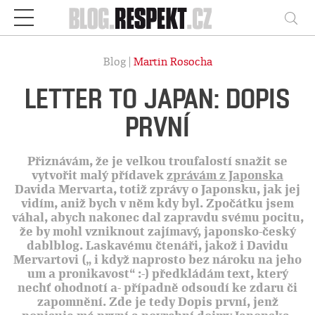
Respekt
Vy
Blog |
Martin Rosocha
LETTER TO JAPAN: DOPIS
PRVNÍ
Přiznávám, že je velkou troufalostí snažit se
vytvořit malý přídavek
zprávám z Japonska
Davida Mervarta, totiž zprávy o Japonsku, jak jej
vidím, aniž bych v něm kdy byl. Zpočátku jsem
váhal, abych nakonec dal zapravdu svému pocitu,
že by mohl vzniknout zajímavý, japonsko-český
dablblog. Laskavému čtenáři, jakož i Davidu
Mervartovi („ i když naprosto bez nároku na jeho
um a pronikavost“ :-) předkládám text, který
nechť ohodnotí a- případně odsoudí ke zdaru či
zapomnění. Zde je tedy Dopis první, jenž