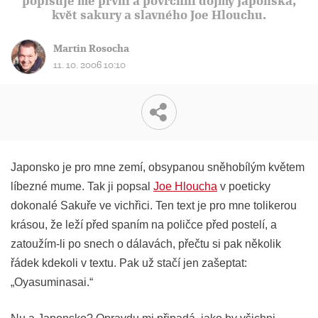
popisuje mé první a povrchní dojmy Japonska,
květ sakury a slavného Joe Hlouchu.
Martin Rosocha
11. 10. 2006 10:10
Japonsko je pro mne zemí, obsypanou sněhobílým květem
líbezné mume. Tak ji popsal
Joe Hloucha
v poeticky
dokonalé Sakuře ve vichřici. Ten text je pro mne tolikerou
krásou, že leží před spaním na poličce před postelí, a
zatoužím-li po snech o dálavách, přečtu si pak několik
řádek kdekoli v textu. Pak už stačí jen zašeptat:
„Oyasuminasai.“