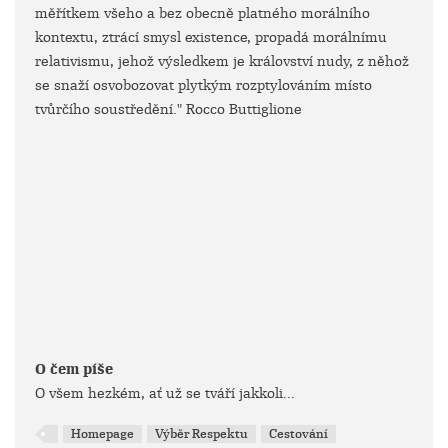
měřítkem všeho a bez obecně platného morálního
kontextu, ztrácí smysl existence, propadá morálnímu
relativismu, jehož výsledkem je království nudy, z něhož
se snaží osvobozovat plytkým rozptylováním místo
tvůrčího soustředění." Rocco Buttiglione
O čem píše
O všem hezkém, ať už se tváří jakkoli...
Homepage
Výběr Respektu
Cestování