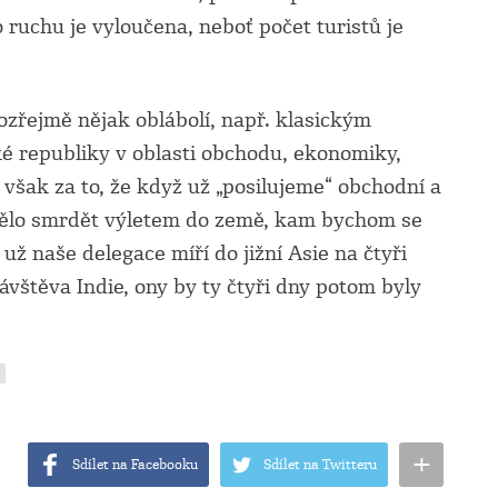
 ruchu je vyloučena, neboť počet turistů je
řejmě nějak oblábolí, např. klasickým
é republiky v oblasti obchodu, ekonomiky,
 však za to, že když už „posilujeme“ obchodní a
emělo smrdět výletem do země, kam bychom se
 už naše delegace míří do jižní Asie na čtyři
návštěva Indie, ony by ty čtyři dny potom byly
+
Sdílet na Facebooku
Sdílet na Twitteru