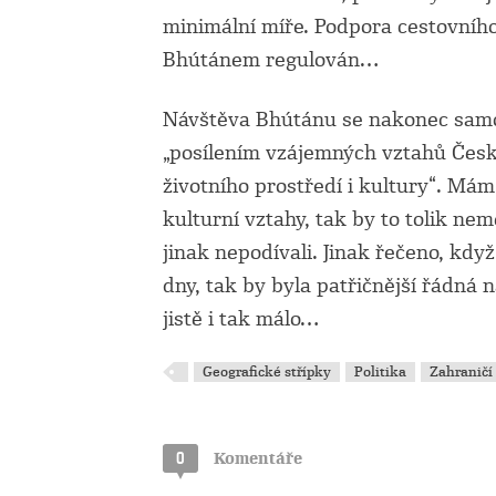
minimální míře. Podpora cestovního
Bhútánem regulován…
Návštěva Bhútánu se nakonec samoz
„posílením vzájemných vztahů Česk
životního prostředí i kultury“. Mám
kulturní vztahy, tak by to tolik n
jinak nepodívali. Jinak řečeno, když
dny, tak by byla patřičnější řádná 
jistě i tak málo…
Geografické střípky
Politika
Zahraničí
0
Komentáře