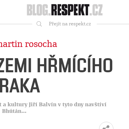
Respekt
Přejít na respekt.cz
Vyhledávání
artin rosocha
ZEMI HŘMÍCÍHO
RAKA
a kultury Jiří Balvín v tyto dny navštíví
Bhútán...