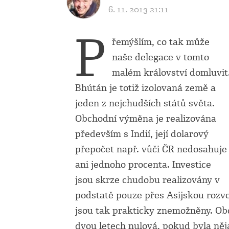
6. 11. 2013 21:11
P
řemýšlím, co tak může
naše delegace v tomto
malém království domluvit
Bhútán je totiž izolovaná země a
jeden z nejchudších států světa.
Obchodní výměna je realizována
především s Indií, její dolarový
přepočet např. vůči ČR nedosahuje
ani jednoho procenta. Investice
jsou skrze chudobu realizovány v
podstatě pouze přes Asijskou rozvo
jsou tak prakticky znemožněny. Ob
dvou letech nulová, pokud byla něj