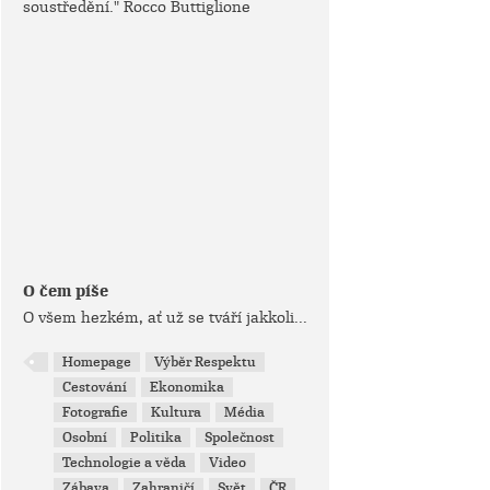
soustředění." Rocco Buttiglione
O čem píše
O všem hezkém, ať už se tváří jakkoli...
Homepage
Výběr Respektu
Cestování
Ekonomika
Fotografie
Kultura
Média
Osobní
Politika
Společnost
Technologie a věda
Video
Zábava
Zahraničí
Svět
ČR