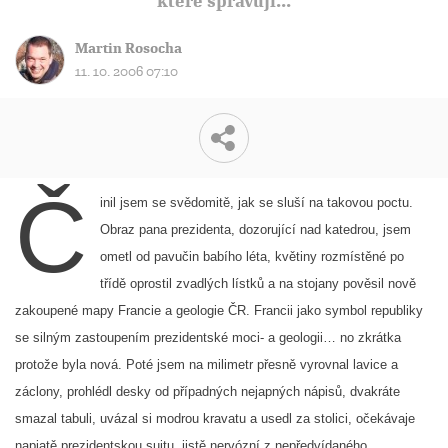
které spravuji...
Martin Rosocha
11. 10. 2006 07:10
Č
inil jsem se svědomitě, jak se sluší na takovou poctu.
Obraz pana prezidenta, dozorující nad katedrou, jsem
ometl od pavučin babího léta, květiny rozmístěné po
třídě oprostil zvadlých lístků a na stojany pověsil nově
zakoupené mapy Francie a geologie ČR. Francii jako symbol republiky
se silným zastoupením prezidentské moci- a geologii… no zkrátka
protože byla nová. Poté jsem na milimetr přesně vyrovnal lavice a
záclony, prohlédl desky od případných nejapných nápisů, dvakráte
smazal tabuli, uvázal si modrou kravatu a usedl za stolici, očekávaje
napjatě prezidentskou suitu, jistě nervózní z nepředvídaného