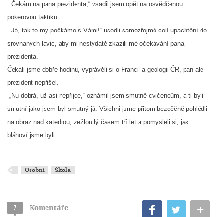
„Čekám na pana prezidenta,“ vsadil jsem opět na osvědčenou
pokerovou taktiku.
„Jé, tak to my počkáme s Vámi!“ usedli samozřejmě celí upachtění do
srovnaných lavic, aby mi nestydatě zkazili mé očekávání pana
prezidenta.
Čekali jsme dobře hodinu, vyprávěli si o Francii a geologii ČR, pan ale
prezident nepřišel.
„Nu dobrá, už asi nepřijde,“ oznámil jsem smutně cvičencům, a ti byli
smutní jako jsem byl smutný já. Všichni jsme přitom bezděčně pohlédli
na obraz nad katedrou, zežloutlý časem tří let a pomysleli si, jak
bláhoví jsme byli…
Osobní
Škola
+
7
Komentáře