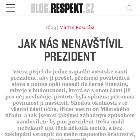
Respekt
Vy
Blog |
Martin Rosocha
JAK NÁS NENAVŠTÍVIL
PREZIDENT
Včera přijel do jedné zapadlé městské části
prezident, aby jí prošel, přednesl povzbudivá
slova a potom opět nasedl do černé limuzíny,
mizeje v budoucnosti, která se s onou částí již
pro něj neslučuje, protože byla splněna přítomná
povinnost ji navštívit. Shodou okolností v té
všední části učím, třicet metrů od Městského
úřadu- a tak jsem si jakýmsi záhadným způsobem
namluvil, že by pan prezident třeba mohl
nečekaně ujít těch několik metrů, a bez
zaklepání vstoupit do mého mapového království,