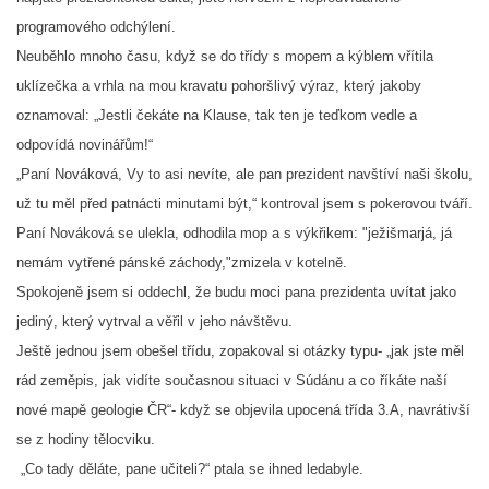
programového odchýlení.
Neuběhlo mnoho času, když se do třídy s mopem a kýblem vřítila
uklízečka a vrhla na mou kravatu pohoršlivý výraz, který jakoby
oznamoval: „Jestli čekáte na Klause, tak ten je teďkom vedle a
odpovídá novinářům!“
„Paní Nováková, Vy to asi nevíte, ale pan prezident navštíví naši školu,
už tu měl před patnácti minutami být,“ kontroval jsem s pokerovou tváří.
Paní Nováková se ulekla, odhodila mop a s výkřikem: "ježišmarjá, já
nemám vytřené pánské záchody,"zmizela v kotelně.
Spokojeně jsem si oddechl, že budu moci pana prezidenta uvítat jako
jediný, který vytrval a věřil v jeho návštěvu.
Ještě jednou jsem obešel třídu, zopakoval si otázky typu- „jak jste měl
rád zeměpis, jak vidíte současnou situaci v Súdánu a co říkáte naší
nové mapě geologie ČR“- když se objevila upocená třída 3.A, navrátivší
se z hodiny tělocviku.
„Co tady děláte, pane učiteli?“ ptala se ihned ledabyle.