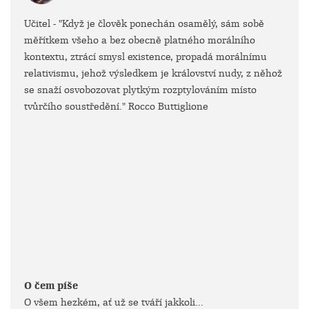
Učitel - "Když je člověk ponechán osamělý, sám sobě
měřítkem všeho a bez obecně platného morálního
kontextu, ztrácí smysl existence, propadá morálnímu
relativismu, jehož výsledkem je království nudy, z něhož
se snaží osvobozovat plytkým rozptylováním místo
tvůrčího soustředění." Rocco Buttiglione
O čem píše
O všem hezkém, ať už se tváří jakkoli...