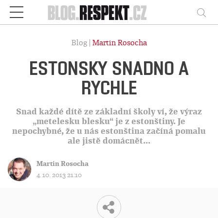
Respekt
Vy
Blog |
Martin Rosocha
ESTONSKY SNADNO A
RYCHLE
Snad každé dítě ze základní školy ví, že výraz
„metelesku blesku“ je z estonštiny. Je
nepochybné, že u nás estonština začíná pomalu
ale jistě domácnět...
Martin Rosocha
4. 10. 2013 21:10