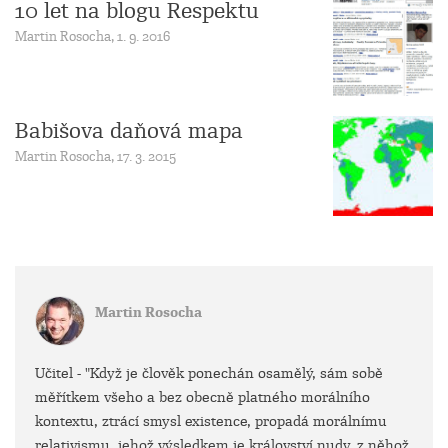
10 let na blogu Respektu
Martin Rosocha, 1. 9. 2016
Babišova daňová mapa
Martin Rosocha, 17. 3. 2015
Martin Rosocha
Učitel - "Když je člověk ponechán osamělý, sám sobě
měřítkem všeho a bez obecně platného morálního
kontextu, ztrácí smysl existence, propadá morálnímu
relativismu, jehož výsledkem je království nudy, z něhož