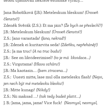
sebou ujasňovali některé estonské výrazy…
Jana Bobošíková (J.B.): Meteleskum bleskum!
(Úroveň
členství!)
Zdeněk Svěrák (Z.S.): Et ma jäin?
(Že bych se přeslechl?)
J.B.: Meteleskum bleskum!
(Úroveň členství!)
Z.S.: Jano varastada!
(Jano, nekraď!)
J.B.: Zdenek ei kuritarvita seda!
(Zdeňku, nepřeháněj!)
Z.S.: Ja ma truc!
(A na truc budu!)
J.B.: See on likvideerimisel!
(to je má likvidace…)
Z.S.: Virgutama!
(Hlavu vzhůru!)
J.B.: Ma kaotasin…
(Jsem ztracena…)
Z.S.: Uuesti mitte, lase mul olla metelesku flash!
(Nejsi,
jen nech být mé metelesku blesku!)
J.B.: Mitte kunagi!
(Nikdy!)
Z.S.: Nii maksad …!
(tak tedy budeš platit…)
J. B.: Jama, jama, jama! Vice fuck!
(Nesmysl, nesmysl,