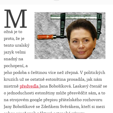
M
ožná je to
proto, že je
tento uralský
jazyk velmi
snadný na
pochopení, a
jeho podoba s češtinou více než zřejmá. V politických
kruzích už se ostatně estonština prosadila, jak nám
mistrně
předvedla
Jana Bobošíková. Laskavý čtenář se
o jednoduchosti estonštiny může přesvědčit sám, a to
na strojovém google přepisu přátelského rozhovoru
Jany Bobošíkové se Zdeňkem Svěrákem, kteří si mezi