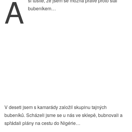
A
si tušíte, že jsem se možná právě proto stal
bubeníkem…
V deseti jsem s kamarády založil skupinu tajných
bubeníků. Scházeli jsme se u nás ve sklepě, bubnovali a
spřádali plány na cestu do Nigérie…