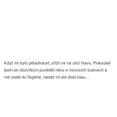
Když mi bylo pětadvacet, uřízli mi na ulici hlavu. Pokoušel
jsem se útočníkům povědět něco o mluvících bubnech a
mé cestě do Nigérie, nedali mi ale dost času…