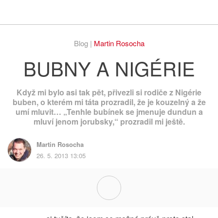
Respekt
Vy
Blog |
Martin Rosocha
BUBNY A NIGÉRIE
Když mi bylo asi tak pět, přivezli si rodiče z Nigérie
buben, o kterém mi táta prozradil, že je kouzelný a že
umí mluvit… „Tenhle bubínek se jmenuje dundun a
mluví jenom jorubsky,“ prozradil mi ještě.
Martin Rosocha
26. 5. 2013 13:05