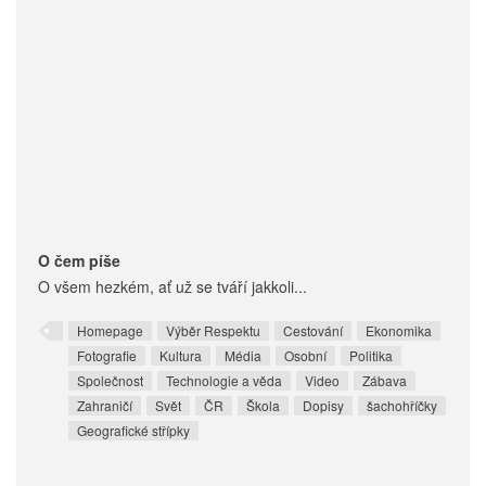
O čem píše
O všem hezkém, ať už se tváří jakkoli...
Homepage
Výběr Respektu
Cestování
Ekonomika
Fotografie
Kultura
Média
Osobní
Politika
Společnost
Technologie a věda
Video
Zábava
Zahraničí
Svět
ČR
Škola
Dopisy
šachohříčky
Geografické střípky