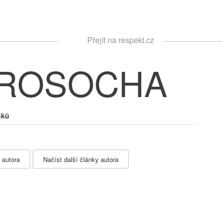
Respekt
Přejít na respekt.cz
Vyhledávání
 ROSOCHA
nků
 autora
Načíst další články autora