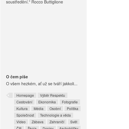
soustředění." Rocco Buttiglione
O čem píše
O všem hezkém, ať už se tváří jakkoli...
Homepage
Výběr Respektu
Cestování
Ekonomika
Fotografie
Kultura
Média
Osobní
Politika
Společnost
Technologie a věda
Video
Zábava
Zahraničí
Svět
ČR
Škola
Dopisy
šachohříčky